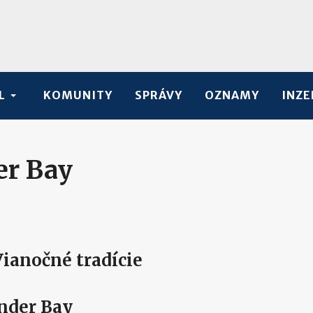
L
KOMUNITY
SPRÁVY
OZNAMY
INZE
er Bay
ianočné tradície
nder Bay