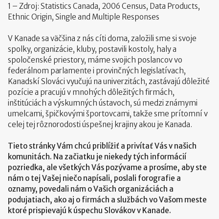
1 – Zdroj: Statistics Canada, 2006 Census, Data Products,
Ethnic Origin, Single and Multiple Responses
V Kanade sa väčšina z nás cíti doma, založili sme si svoje
spolky, organizácie, kluby, postavili kostoly, haly a
spoločenské priestory, máme svojich poslancov vo
federálnom parlamente i provinčných legislatívach,
Kanadskí Slováci vyučujú na univerzitách, zastávajú dôležité
pozície a pracujú v mnohých dôležitých firmách,
inštitúciách a výskumných ústavoch, sú medzi známymi
umelcami, špičkovými športovcami, takže sme prítomní v
celej tej rôznorodosti úspešnej krajiny akou je Kanada.
Tieto stránky Vám chcú priblížiť a privítať Vás v našich
komunitách. Na začiatku je niekedy tých informácií
pozriedka, ale všetkých Vás pozývame a prosíme, aby ste
nám o tej Vašej niečo napísali, poslali forografie a
oznamy, povedali nám o Vašich organizáciách a
podujatiach, ako aj o firmách a službách vo Vašom meste
ktoré prispievajú k úspechu Slovákov v Kanade.