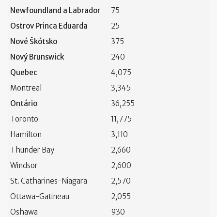
Newfoundland a Labrador
75
Ostrov Princa Eduarda
25
Nové Škótsko
375
Nový Brunswick
240
Quebec
4,075
Montreal
3,345
Ontário
36,255
Toronto
11,775
Hamilton
3,110
Thunder Bay
2,660
Windsor
2,600
St. Catharines-Niagara
2,570
Ottawa-Gatineau
2,055
Oshawa
930