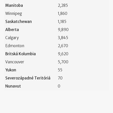
Manitoba
2,285
Winnipeg
1,860
Saskatchewan
1,185
Alberta
9,890
Calgary
3,845
Edmonton
2,670
Britská Kolumbia
9,620
Vancouver
5,700
Yukon
55
Severozápadné Teritóriá
70
Nunavut
0