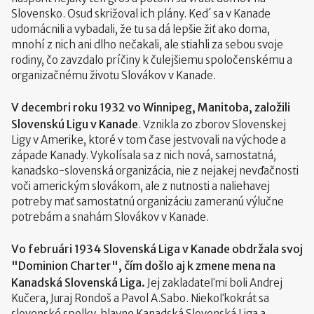
Slovensko. Osud skrižoval ich plány. Ked´ sa v Kanade
udomácnili a vybadali, že tu sa dá lepšie žiť ako doma,
mnohí z nich ani dlho nečakali, ale stiahli za sebou svoje
rodiny, čo zavzdalo príčiny k čulejšiemu spoločenskému a
organizačnému životu Slovákov v Kanade.
V decembri roku 1932 vo Winnipeg, Manitoba, založili
Slovenskú Ligu v Kanade
. Vznikla zo zborov Slovenskej
Ligy v Amerike, ktoré v tom čase jestvovali na východe a
západe Kanady. Vykolísala sa z nich nová, samostatná,
kanadsko-slovenská organizácia, nie z nejakej nevďačnosti
voči americkým slovákom, ale z nutnosti a naliehavej
potreby mať samostatnú organizáciu zameranú výlučne
potrebám a snahám Slovákov v Kanade.
Vo februári 1934 Slovenská Liga v Kanade obdržala svoj
"Dominion Charter", čím došlo aj k zmene mena na
Kanadská Slovenská Liga.
Jej zakladateľmi boli Andrej
Kučera, Juraj Rondoš a Pavol A.Sabo. Niekoľkokrát sa
slovenské spolky, hlavne Kanadská Slovenská Liga a