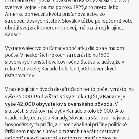
Hromadná emigrácia Slovákov do Kanady začala po prvej
svetovej vojne - najmä po roku 1925,a to preto, lebo
Amerika obmedzila kvótu prisťahovalectva zo
stredoeurópských štátov. Slovák v túžbe po lepšom živote
obrátil svoj zrak smerom k novej, máloznámej krajine,
Kanade.
Vysťahovalectvo do Kanady spočiatku dialo sa v malom
počte. V neskorších rokoch sa rozrástlo na 1500
slovenských prisťahovalcov ročne.Śtatistika udáva,že v
roku 1921 v celej Kanade bolo len 1,500 slovenských
risťahovalcov.
V nasledujúcich dvoch desaťročiach tento počet vzrástol na
Podľa štatistiky z roku 1961,v Kanade je
vyše 35,000.
vyše 42,000 obyvateľov slovenského pôvodu.
V
skutočsti Slovákov má byť v Kanade okolo 65,000. Ako
všade inde,teda aj do Kanady, Slováci sa sťahovali najviac z
hospodárskych príčin, ale nechýbali ani príčiny politické.
Prišli sem najviac s úmyslom zarobiť a vrátiť cestovné,
našporiť nejaký ten groš a potom sa vrátiť domov na