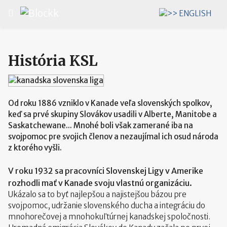
Vyberte váš jazyk
História KSL
Od roku 1886 vzniklo v Kanade veľa slovenských spolkov,
keď sa prvé skupiny Slovákov usadili v Alberte, Manitobe a
Saskatchewane... Mnohé boli však zamerané iba na
svojpomoc pre svojich členov a nezaujímal ich osud národa
z ktorého vyšli.
V roku 1932 sa pracovníci Slovenskej Ligy v Amerike
rozhodli mať v Kanade svoju vlastnú organizáciu.
Ukázalo sa to byť najlepšou a najistejšou bázou pre
svojpomoc, udržanie slovenského ducha a integráciu do
mnohorečovej a mnohokuľtúrnej kanadskej spoločnosti.