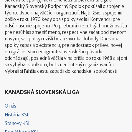
Kanadský Slovenský Podporný Spolok pokúšali o spojenie
týchto dvoch najväčších organizácií. Najbližšie k spojeniu
došlo v roku 1970 kedy oba spolky zvolali Konvenciu pre
odsúhlasenie spojenia. Po prebraní niekoľkých možností, a
pre nesúhlas zmeniť meno, respectívne začať pod menom
novým, sa spolky rozišli bez uzavretia dohody. Dnes oba
spolky zápasia o existenciu, pre nedostatok prílevu novej
emigrácie. Starí emigranti slovenského pôvodu
odchádzajú, posledná väčšia vlna prišla po roku 1968 a aj oni
sa vyhýbali spolkom, boli znechutený organizovaním.
Vybrali si ľahšiu cestu,zapadli do kanadskej spoločnosti.
KANADSKÁ SLOVENSKÁ LIGA
O nás
História KSL
Stanovy KSL